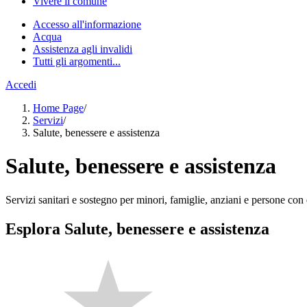
Vivere il comune
Accesso all'informazione
Acqua
Assistenza agli invalidi
Tutti gli argomenti...
Accedi
Home Page
/
Servizi
/
Salute, benessere e assistenza
Salute, benessere e assistenza
Servizi sanitari e sostegno per minori, famiglie, anziani e persone con d
Esplora Salute, benessere e assistenza