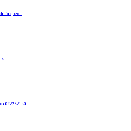
de frequenti
enza
ero 072252130