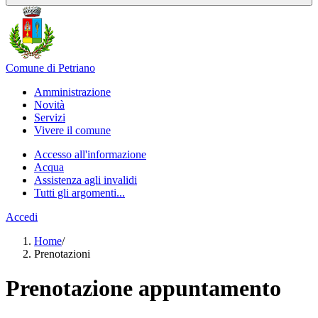
Comune di Petriano
Amministrazione
Novità
Servizi
Vivere il comune
Accesso all'informazione
Acqua
Assistenza agli invalidi
Tutti gli argomenti...
Accedi
Home
/
Prenotazioni
Prenotazione appuntamento