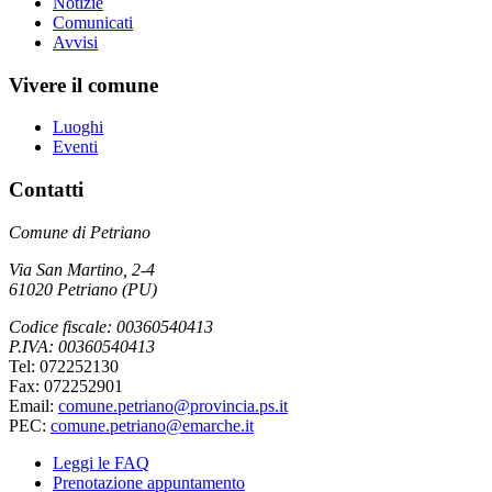
Notizie
Comunicati
Avvisi
Vivere il comune
Luoghi
Eventi
Contatti
Comune di Petriano
Via San Martino, 2-4
61020 Petriano (PU)
Codice fiscale: 00360540413
P.IVA: 00360540413
Tel: 072252130
Fax: 072252901
Email:
comune.petriano@provincia.ps.it
PEC:
comune.petriano@emarche.it
Leggi le FAQ
Prenotazione appuntamento