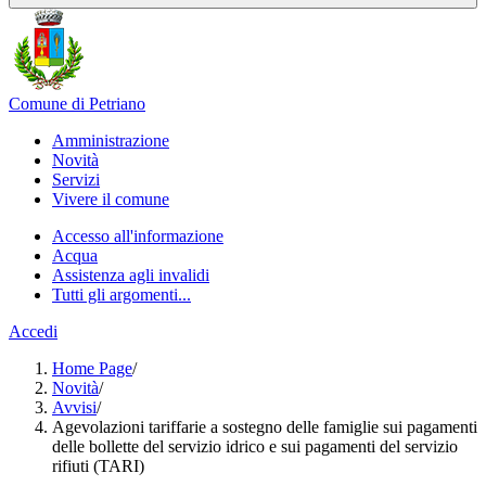
Comune di Petriano
Amministrazione
Novità
Servizi
Vivere il comune
Accesso all'informazione
Acqua
Assistenza agli invalidi
Tutti gli argomenti...
Accedi
Home Page
/
Novità
/
Avvisi
/
Agevolazioni tariffarie a sostegno delle famiglie sui pagamenti
delle bollette del servizio idrico e sui pagamenti del servizio
rifiuti (TARI)