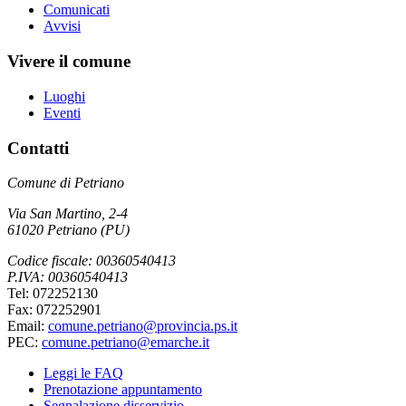
Comunicati
Avvisi
Vivere il comune
Luoghi
Eventi
Contatti
Comune di Petriano
Via San Martino, 2-4
61020 Petriano (PU)
Codice fiscale: 00360540413
P.IVA: 00360540413
Tel: 072252130
Fax: 072252901
Email:
comune.petriano@provincia.ps.it
PEC:
comune.petriano@emarche.it
Leggi le FAQ
Prenotazione appuntamento
Segnalazione disservizio