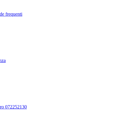
de frequenti
enza
ero 072252130